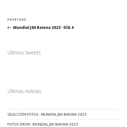
Navegación
Previous
PREVIOUS
de
Post
Mundial J80 Baiona 2023 · DÍA 4
entradas
Últimos tweets
Últimas noticias
SELECCIÓN FOTOS · MUNDIAL J80 BAIONA 2023
FOTOS DRON · MUNDIAL J80 BAIONA 2023