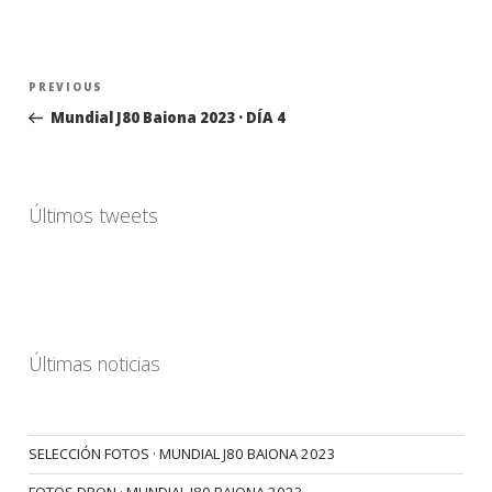
Navegación
Previous
PREVIOUS
de
Post
Mundial J80 Baiona 2023 · DÍA 4
entradas
Últimos tweets
Últimas noticias
SELECCIÓN FOTOS · MUNDIAL J80 BAIONA 2023