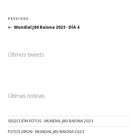
Navegación
Previous
PREVIOUS
de
Post
Mundial J80 Baiona 2023 · DÍA 4
entradas
Últimos tweets
Últimas noticias
SELECCIÓN FOTOS · MUNDIAL J80 BAIONA 2023
FOTOS DRON · MUNDIAL J80 BAIONA 2023