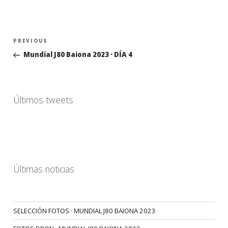
Navegación
Previous
PREVIOUS
de
Post
Mundial J80 Baiona 2023 · DÍA 4
entradas
Últimos tweets
Últimas noticias
SELECCIÓN FOTOS · MUNDIAL J80 BAIONA 2023