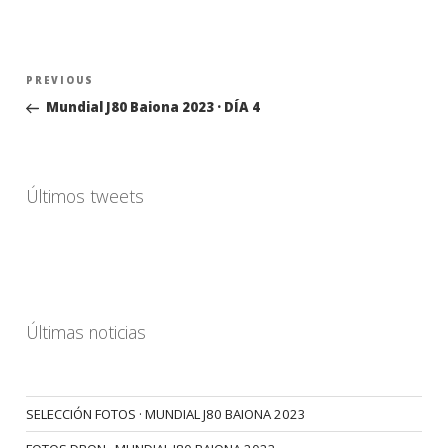
Navegación
Previous
PREVIOUS
de
Post
Mundial J80 Baiona 2023 · DÍA 4
entradas
Últimos tweets
Últimas noticias
SELECCIÓN FOTOS · MUNDIAL J80 BAIONA 2023