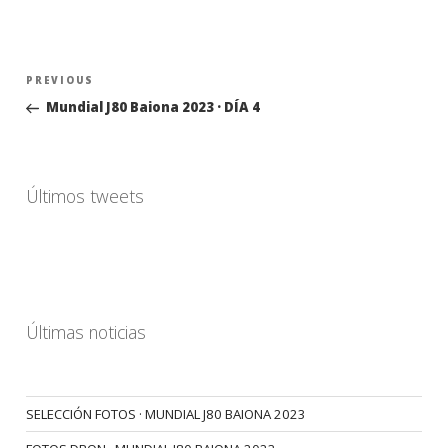
Navegación
Previous
PREVIOUS
de
Post
Mundial J80 Baiona 2023 · DÍA 4
entradas
Últimos tweets
Últimas noticias
SELECCIÓN FOTOS · MUNDIAL J80 BAIONA 2023