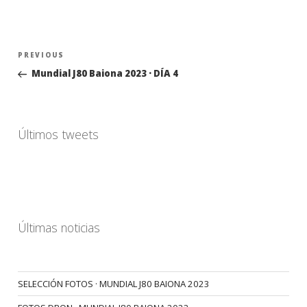
Navegación
Previous
PREVIOUS
de
Post
Mundial J80 Baiona 2023 · DÍA 4
entradas
Últimos tweets
Últimas noticias
SELECCIÓN FOTOS · MUNDIAL J80 BAIONA 2023