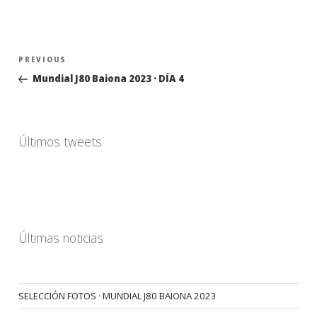
Navegación
Previous
PREVIOUS
de
Post
Mundial J80 Baiona 2023 · DÍA 4
entradas
Últimos tweets
Últimas noticias
SELECCIÓN FOTOS · MUNDIAL J80 BAIONA 2023