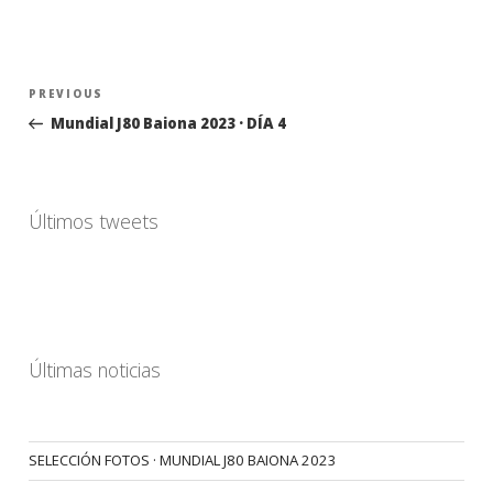
Navegación
Previous
PREVIOUS
de
Post
Mundial J80 Baiona 2023 · DÍA 4
entradas
Últimos tweets
Últimas noticias
SELECCIÓN FOTOS · MUNDIAL J80 BAIONA 2023