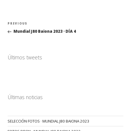
Navegación
Previous
PREVIOUS
de
Post
Mundial J80 Baiona 2023 · DÍA 4
entradas
Últimos tweets
Últimas noticias
SELECCIÓN FOTOS · MUNDIAL J80 BAIONA 2023