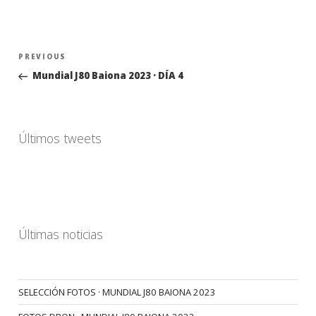
Navegación
Previous
PREVIOUS
de
Post
Mundial J80 Baiona 2023 · DÍA 4
entradas
Últimos tweets
Últimas noticias
SELECCIÓN FOTOS · MUNDIAL J80 BAIONA 2023