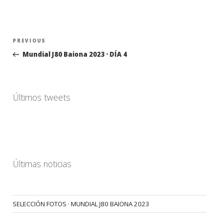
Navegación
Previous
PREVIOUS
de
Post
Mundial J80 Baiona 2023 · DÍA 4
entradas
Últimos tweets
Últimas noticias
SELECCIÓN FOTOS · MUNDIAL J80 BAIONA 2023