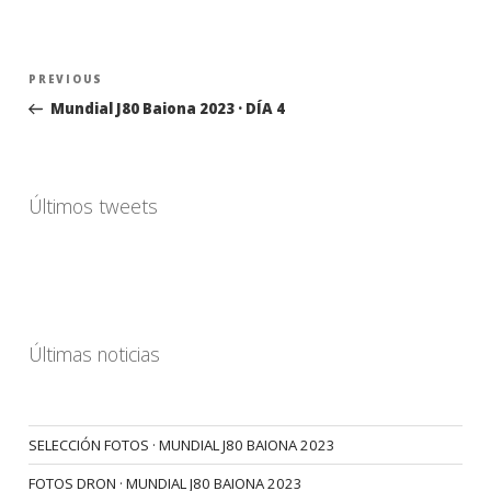
Navegación
Previous
PREVIOUS
de
Post
Mundial J80 Baiona 2023 · DÍA 4
entradas
Últimos tweets
Últimas noticias
SELECCIÓN FOTOS · MUNDIAL J80 BAIONA 2023
FOTOS DRON · MUNDIAL J80 BAIONA 2023