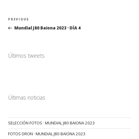
Navegación
Previous
PREVIOUS
de
Post
Mundial J80 Baiona 2023 · DÍA 4
entradas
Últimos tweets
Últimas noticias
SELECCIÓN FOTOS · MUNDIAL J80 BAIONA 2023
FOTOS DRON · MUNDIAL J80 BAIONA 2023