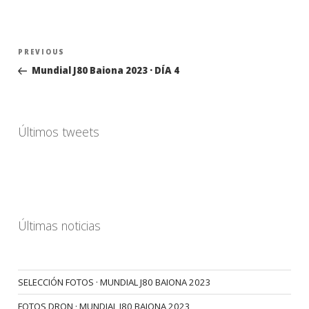
Navegación
Previous
PREVIOUS
de
Post
Mundial J80 Baiona 2023 · DÍA 4
entradas
Últimos tweets
Últimas noticias
SELECCIÓN FOTOS · MUNDIAL J80 BAIONA 2023
FOTOS DRON · MUNDIAL J80 BAIONA 2023