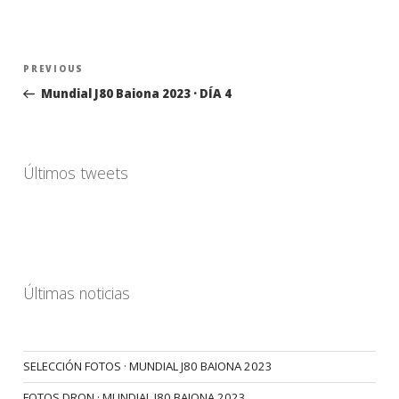
Navegación
Previous
PREVIOUS
de
Post
Mundial J80 Baiona 2023 · DÍA 4
entradas
Últimos tweets
Últimas noticias
SELECCIÓN FOTOS · MUNDIAL J80 BAIONA 2023
FOTOS DRON · MUNDIAL J80 BAIONA 2023