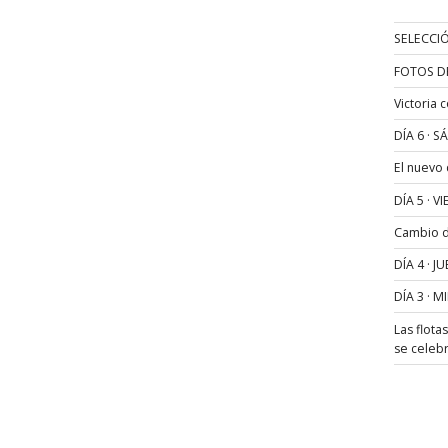
SELECCIÓ
FOTOS D
Victoria 
DÍA 6 · 
El nuevo
DÍA 5 · 
Cambio de
DÍA 4 · 
DÍA 3 · 
Las flota
se celeb