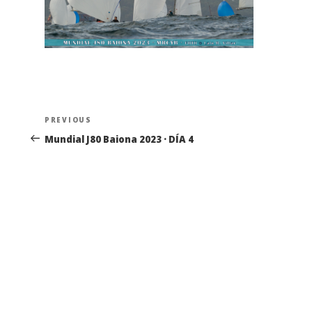
Navegación
Previous
PREVIOUS
de
Post
Mundial J80 Baiona 2023 · DÍA 4
entradas