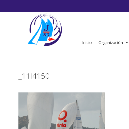
Saltar
al
contenido
Inicio
Organización
_11I4150