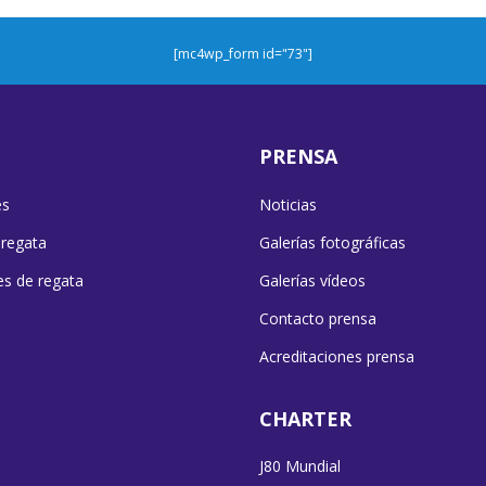
[mc4wp_form id="73"]
PRENSA
es
Noticias
 regata
Galerías fotográficas
es de regata
Galerías vídeos
Contacto prensa
Acreditaciones prensa
CHARTER
J80 Mundial