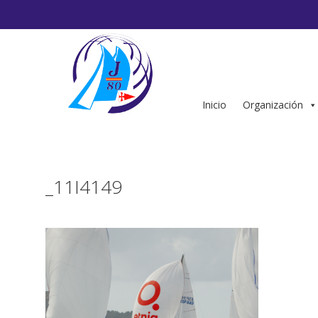
Saltar
al
contenido
Inicio
Organización
_11I4149