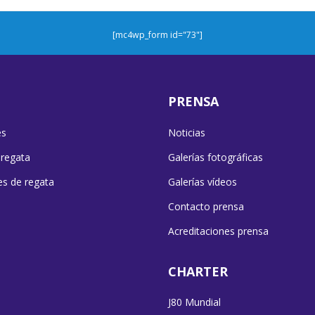
[mc4wp_form id="73"]
PRENSA
es
Noticias
 regata
Galerías fotográficas
es de regata
Galerías vídeos
Contacto prensa
Acreditaciones prensa
CHARTER
J80 Mundial