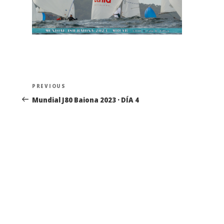
Navegación
Previous
PREVIOUS
de
Post
Mundial J80 Baiona 2023 · DÍA 4
entradas