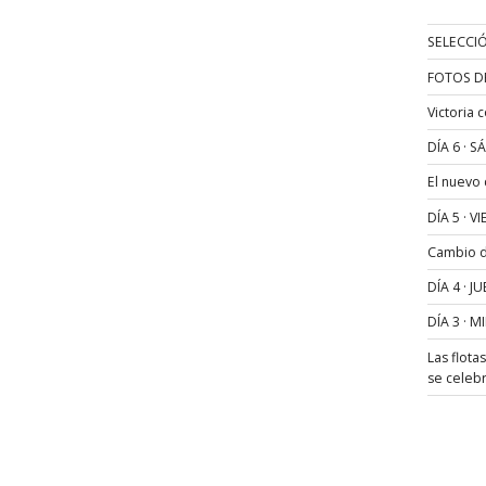
SELECCIÓ
FOTOS D
Victoria 
DÍA 6 · 
El nuevo
DÍA 5 · 
Cambio de
DÍA 4 · 
DÍA 3 · 
Las flota
se celeb