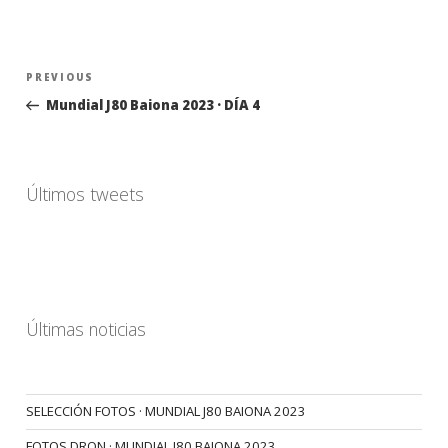
Navegación
Previous
PREVIOUS
de
Post
Mundial J80 Baiona 2023 · DÍA 4
entradas
Últimos tweets
Últimas noticias
SELECCIÓN FOTOS · MUNDIAL J80 BAIONA 2023
FOTOS DRON · MUNDIAL J80 BAIONA 2023