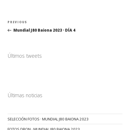
Navegación
Previous
PREVIOUS
de
Post
Mundial J80 Baiona 2023 · DÍA 4
entradas
Últimos tweets
Últimas noticias
SELECCIÓN FOTOS · MUNDIAL J80 BAIONA 2023
FOTOS DRON · MUNDIAL J80 BAIONA 2023