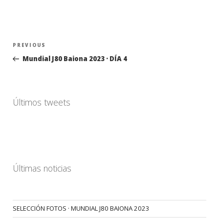
Navegación
Previous
PREVIOUS
de
Post
Mundial J80 Baiona 2023 · DÍA 4
entradas
Últimos tweets
Últimas noticias
SELECCIÓN FOTOS · MUNDIAL J80 BAIONA 2023