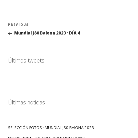
Navegación
Previous
PREVIOUS
de
Post
Mundial J80 Baiona 2023 · DÍA 4
entradas
Últimos tweets
Últimas noticias
SELECCIÓN FOTOS · MUNDIAL J80 BAIONA 2023