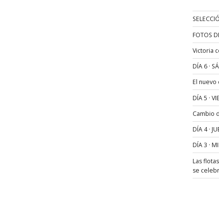
SELECCIÓ
FOTOS D
Victoria 
DÍA 6 · 
El nuevo
DÍA 5 · 
Cambio de
DÍA 4 · 
DÍA 3 · 
Las flota
se celeb