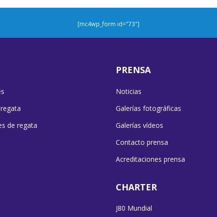
[mc4wp_form id="73"]
PRENSA
es
Noticias
 regata
Galerías fotográficas
es de regata
Galerías vídeos
Contacto prensa
Acreditaciones prensa
CHARTER
J80 Mundial