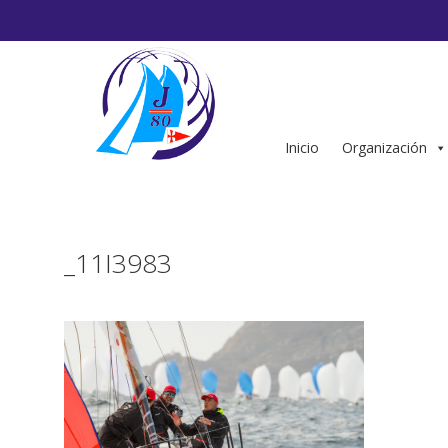
Saltar
al
contenido
Inicio
Organización
_11I3983