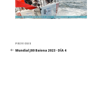
Navegación
Previous
PREVIOUS
de
Post
Mundial J80 Baiona 2023 · DÍA 4
entradas