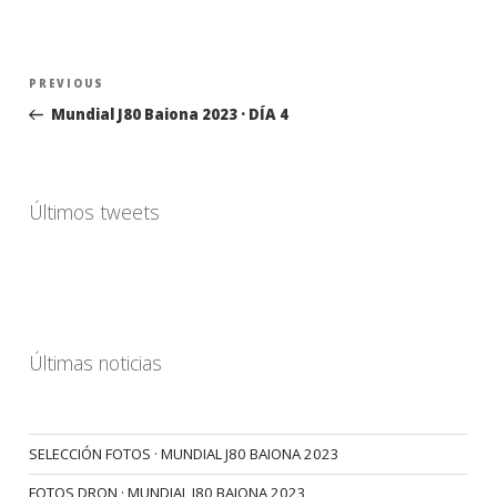
Navegación
Previous
PREVIOUS
de
Post
Mundial J80 Baiona 2023 · DÍA 4
entradas
Últimos tweets
Últimas noticias
SELECCIÓN FOTOS · MUNDIAL J80 BAIONA 2023
FOTOS DRON · MUNDIAL J80 BAIONA 2023