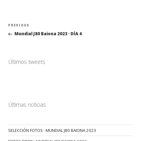
Navegación
Previous
PREVIOUS
de
Post
Mundial J80 Baiona 2023 · DÍA 4
entradas
Últimos tweets
Últimas noticias
SELECCIÓN FOTOS · MUNDIAL J80 BAIONA 2023