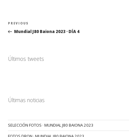
Navegación
Previous
PREVIOUS
de
Post
Mundial J80 Baiona 2023 · DÍA 4
entradas
Últimos tweets
Últimas noticias
SELECCIÓN FOTOS · MUNDIAL J80 BAIONA 2023
FOTOS DRON · MUNDIAL J80 BAIONA 2023