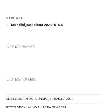
Navegación
Previous
PREVIOUS
de
Post
Mundial J80 Baiona 2023 · DÍA 4
entradas
Últimos tweets
Últimas noticias
SELECCIÓN FOTOS · MUNDIAL J80 BAIONA 2023
FOTOS DRON · MUNDIAL J80 BAIONA 2023