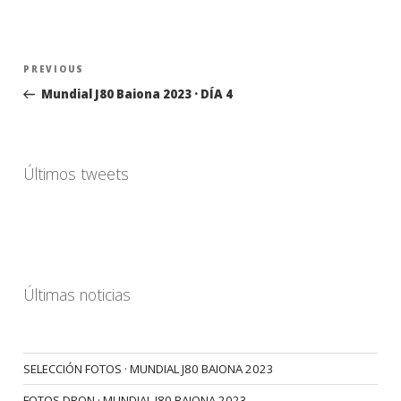
Navegación
Previous
PREVIOUS
de
Post
Mundial J80 Baiona 2023 · DÍA 4
entradas
Últimos tweets
Últimas noticias
SELECCIÓN FOTOS · MUNDIAL J80 BAIONA 2023
FOTOS DRON · MUNDIAL J80 BAIONA 2023