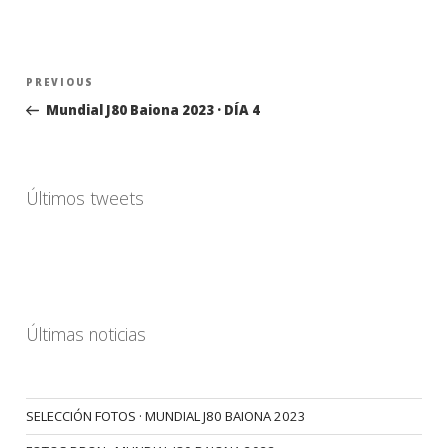
Navegación
Previous
PREVIOUS
de
Post
Mundial J80 Baiona 2023 · DÍA 4
entradas
Últimos tweets
Últimas noticias
SELECCIÓN FOTOS · MUNDIAL J80 BAIONA 2023