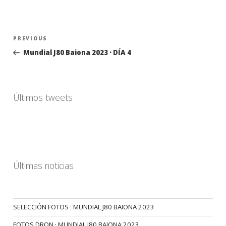
Navegación
Previous
PREVIOUS
de
Post
Mundial J80 Baiona 2023 · DÍA 4
entradas
Últimos tweets
Últimas noticias
SELECCIÓN FOTOS · MUNDIAL J80 BAIONA 2023
FOTOS DRON · MUNDIAL J80 BAIONA 2023