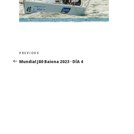
Navegación
Previous
PREVIOUS
de
Post
Mundial J80 Baiona 2023 · DÍA 4
entradas