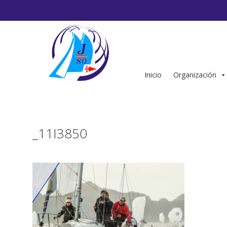
Saltar
al
contenido
Inicio
Organización
_11I3850