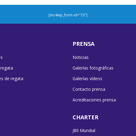
[mc4wp_form id="73"]
PRENSA
es
Noticias
 regata
Galerías fotográficas
es de regata
Galerías vídeos
Contacto prensa
Acreditaciones prensa
CHARTER
J80 Mundial