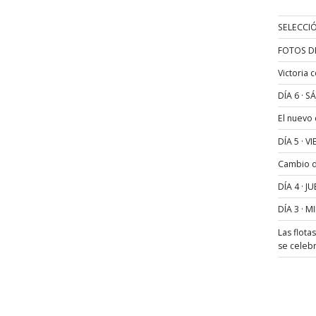
SELECCIÓ
FOTOS D
Victoria 
DÍA 6 · 
El nuevo
DÍA 5 · 
Cambio de
DÍA 4 · 
DÍA 3 · 
Las flota
se celeb