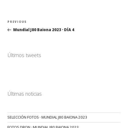
Navegación
Previous
PREVIOUS
de
Post
Mundial J80 Baiona 2023 · DÍA 4
entradas
Últimos tweets
Últimas noticias
SELECCIÓN FOTOS · MUNDIAL J80 BAIONA 2023
FOTOS DRON · MUNDIAL J80 BAIONA 2023