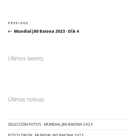
Navegación
Previous
PREVIOUS
de
Post
Mundial J80 Baiona 2023 · DÍA 4
entradas
Últimos tweets
Últimas noticias
SELECCIÓN FOTOS · MUNDIAL J80 BAIONA 2023
FOTOS DRON · MUNDIAL J80 BAIONA 2023