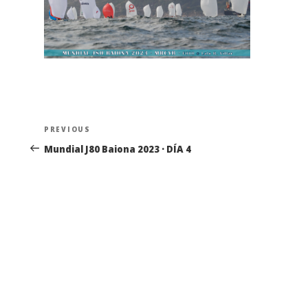
Navegación
Previous
PREVIOUS
de
Post
Mundial J80 Baiona 2023 · DÍA 4
entradas