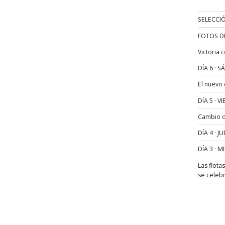
SELECCIÓ
FOTOS D
Victoria 
DÍA 6 · 
El nuevo
DÍA 5 · 
Cambio de
DÍA 4 · 
DÍA 3 · 
Las flota
se celeb