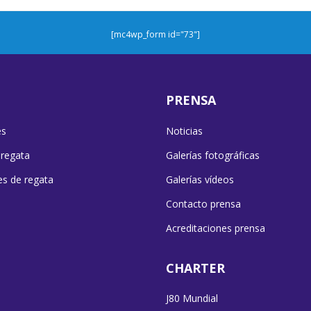
[mc4wp_form id="73"]
PRENSA
es
Noticias
 regata
Galerías fotográficas
es de regata
Galerías vídeos
Contacto prensa
Acreditaciones prensa
CHARTER
J80 Mundial