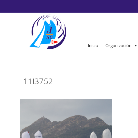
Saltar
al
contenido
Inicio
Organización
_11I3752