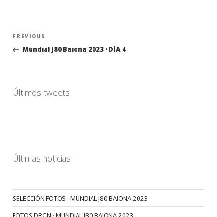
Navegación
Previous
PREVIOUS
de
Post
Mundial J80 Baiona 2023 · DÍA 4
entradas
Últimos tweets
Últimas noticias
SELECCIÓN FOTOS · MUNDIAL J80 BAIONA 2023
FOTOS DRON · MUNDIAL J80 BAIONA 2023