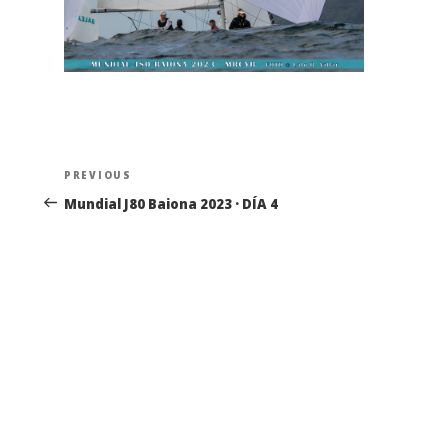
Navegación
Previous
PREVIOUS
de
Post
Mundial J80 Baiona 2023 · DÍA 4
entradas