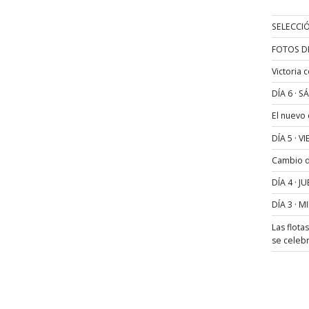
SELECCIÓ
FOTOS D
Victoria 
DÍA 6 · 
El nuevo
DÍA 5 · 
Cambio de
DÍA 4 · 
DÍA 3 · 
Las flota
se celeb