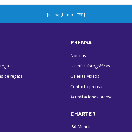
[mc4wp_form id="73"]
PRENSA
es
Noticias
 regata
Galerías fotográficas
es de regata
Galerías vídeos
Contacto prensa
Acreditaciones prensa
CHARTER
J80 Mundial