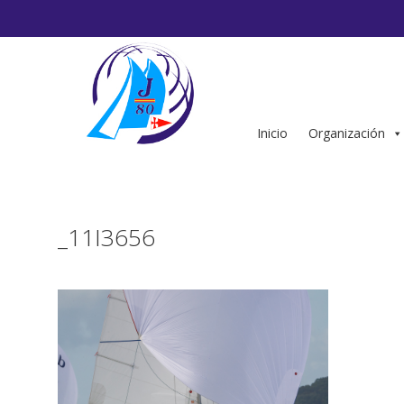
Saltar
al
contenido
Inicio
Organización
_11I3656