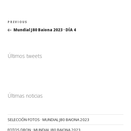
Navegación
Previous
PREVIOUS
de
Post
Mundial J80 Baiona 2023 · DÍA 4
entradas
Últimos tweets
Últimas noticias
SELECCIÓN FOTOS · MUNDIAL J80 BAIONA 2023
FOTOS DRON · MUNDIAL J80 BAIONA 2023