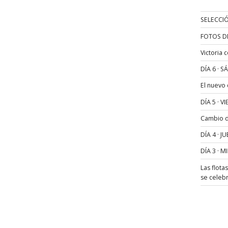
SELECCIÓ
FOTOS D
Victoria 
DÍA 6 · 
El nuevo
DÍA 5 · 
Cambio de
DÍA 4 · 
DÍA 3 · 
Las flota
se celeb