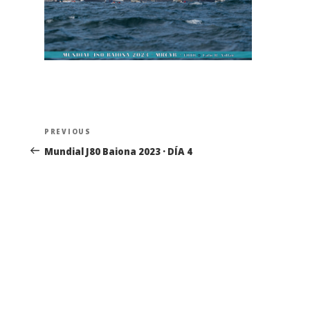
Navegación
Previous
PREVIOUS
de
Post
Mundial J80 Baiona 2023 · DÍA 4
entradas