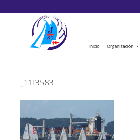
Saltar
al
contenido
Inicio
Organización
_11I3583