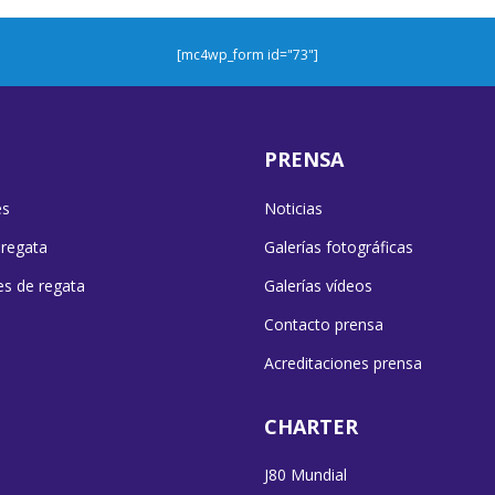
[mc4wp_form id="73"]
PRENSA
es
Noticias
 regata
Galerías fotográficas
es de regata
Galerías vídeos
Contacto prensa
Acreditaciones prensa
CHARTER
J80 Mundial