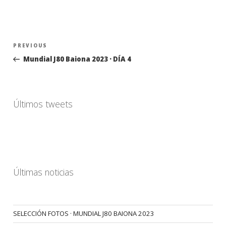
Navegación
Previous
PREVIOUS
de
Post
Mundial J80 Baiona 2023 · DÍA 4
entradas
Últimos tweets
Últimas noticias
SELECCIÓN FOTOS · MUNDIAL J80 BAIONA 2023