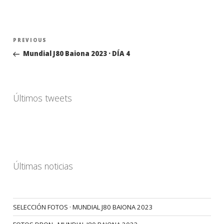
Navegación
Previous
PREVIOUS
de
Post
Mundial J80 Baiona 2023 · DÍA 4
entradas
Últimos tweets
Últimas noticias
SELECCIÓN FOTOS · MUNDIAL J80 BAIONA 2023