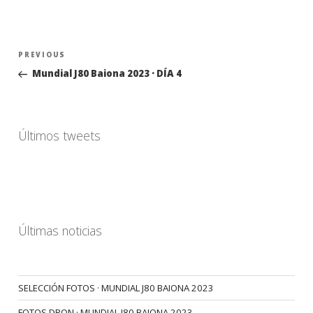
Navegación
Previous
PREVIOUS
de
Post
Mundial J80 Baiona 2023 · DÍA 4
entradas
Últimos tweets
Últimas noticias
SELECCIÓN FOTOS · MUNDIAL J80 BAIONA 2023
FOTOS DRON · MUNDIAL J80 BAIONA 2023