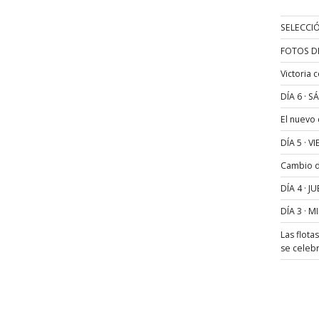
SELECCIÓ
FOTOS D
Victoria 
DÍA 6 · 
El nuevo
DÍA 5 · 
Cambio de
DÍA 4 · 
DÍA 3 · 
Las flota
se celeb