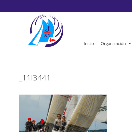
Saltar
al
contenido
Inicio
Organización
_11I3441