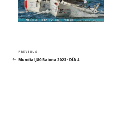
Navegación
Previous
PREVIOUS
de
Post
Mundial J80 Baiona 2023 · DÍA 4
entradas