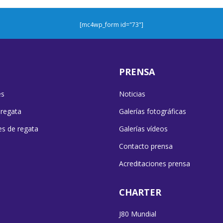
[mc4wp_form id="73"]
PRENSA
es
Noticias
 regata
Galerías fotográficas
es de regata
Galerías vídeos
Contacto prensa
Acreditaciones prensa
CHARTER
J80 Mundial