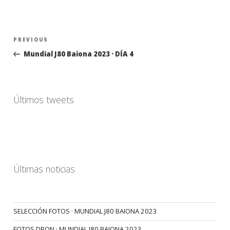
Navegación
Previous
PREVIOUS
de
Post
Mundial J80 Baiona 2023 · DÍA 4
entradas
Últimos tweets
Últimas noticias
SELECCIÓN FOTOS · MUNDIAL J80 BAIONA 2023
FOTOS DRON · MUNDIAL J80 BAIONA 2023