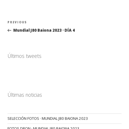
Navegación
Previous
PREVIOUS
de
Post
Mundial J80 Baiona 2023 · DÍA 4
entradas
Últimos tweets
Últimas noticias
SELECCIÓN FOTOS · MUNDIAL J80 BAIONA 2023
FOTOS DRON · MUNDIAL J80 BAIONA 2023