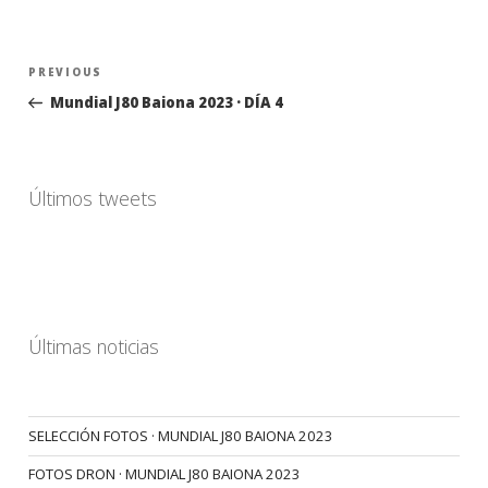
Navegación
Previous
PREVIOUS
de
Post
Mundial J80 Baiona 2023 · DÍA 4
entradas
Últimos tweets
Últimas noticias
SELECCIÓN FOTOS · MUNDIAL J80 BAIONA 2023
FOTOS DRON · MUNDIAL J80 BAIONA 2023