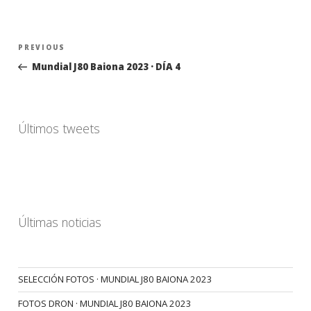
Navegación
Previous
PREVIOUS
de
Post
Mundial J80 Baiona 2023 · DÍA 4
entradas
Últimos tweets
Últimas noticias
SELECCIÓN FOTOS · MUNDIAL J80 BAIONA 2023
FOTOS DRON · MUNDIAL J80 BAIONA 2023