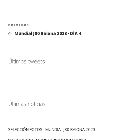
Navegación
Previous
PREVIOUS
de
Post
Mundial J80 Baiona 2023 · DÍA 4
entradas
Últimos tweets
Últimas noticias
SELECCIÓN FOTOS · MUNDIAL J80 BAIONA 2023