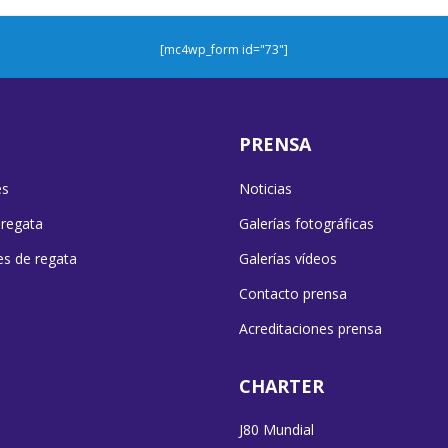
[mc4wp_form id="73"]
PRENSA
es
Noticias
 regata
Galerías fotográficas
es de regata
Galerías vídeos
Contacto prensa
Acreditaciones prensa
CHARTER
J80 Mundial