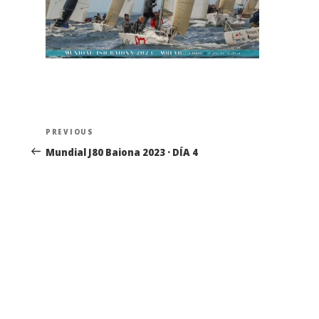
Navegación
Previous
PREVIOUS
de
Post
Mundial J80 Baiona 2023 · DÍA 4
entradas