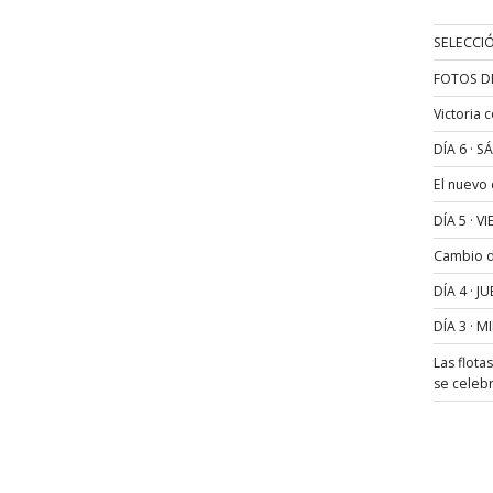
SELECCIÓ
FOTOS D
Victoria 
DÍA 6 · 
El nuevo
DÍA 5 · 
Cambio de
DÍA 4 · 
DÍA 3 · 
Las flota
se celeb