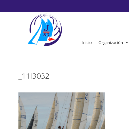
Saltar
al
contenido
Inicio
Organización
_11I3032