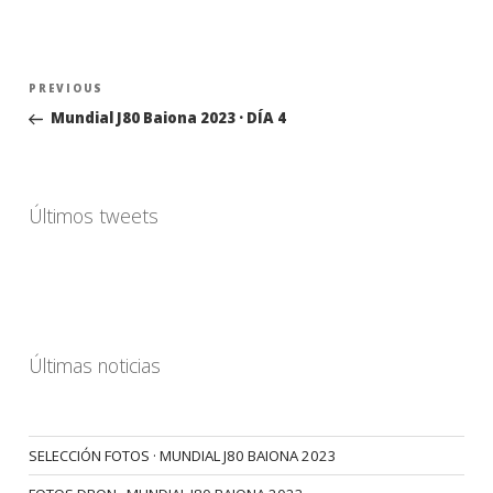
Navegación
Previous
PREVIOUS
de
Post
Mundial J80 Baiona 2023 · DÍA 4
entradas
Últimos tweets
Últimas noticias
SELECCIÓN FOTOS · MUNDIAL J80 BAIONA 2023