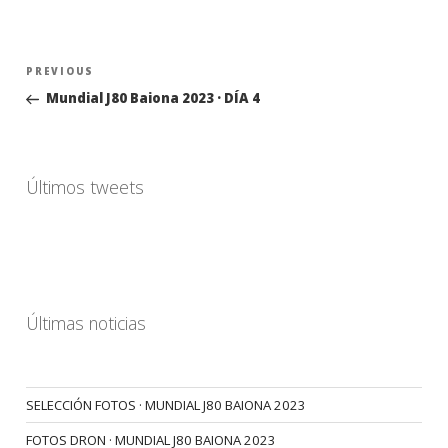
Navegación
Previous
PREVIOUS
de
Post
Mundial J80 Baiona 2023 · DÍA 4
entradas
Últimos tweets
Últimas noticias
SELECCIÓN FOTOS · MUNDIAL J80 BAIONA 2023
FOTOS DRON · MUNDIAL J80 BAIONA 2023